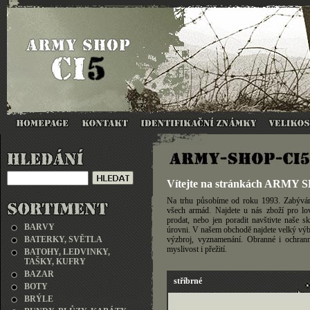
Vítejte na stránkách ARMY 
Na trhu působíme od roku 1993. Zabývám
všech armád. Najdete u nás zboží pro lov
prodat, nebo jen poradit navštivte naše 
BARVY
úrovni. V našem obchodě najdete velký výbě
BATERKY, SVĚTLA
výzbroj, vyznamenání. Obranné i ochrann
myslivost i přežití.
BATOHY, LEDVINKY,
TAŠKY, KUFRY
BAZAR
stříbrné
BOTY
BRÝLE