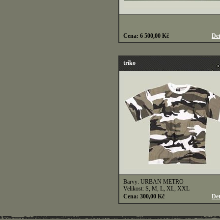
Cena: 6 500,00 Kč
Det
triko
Barvy: URBAN METRO
Velikost: S, M, L, XL, XXL
Cena: 300,00 Kč
Det