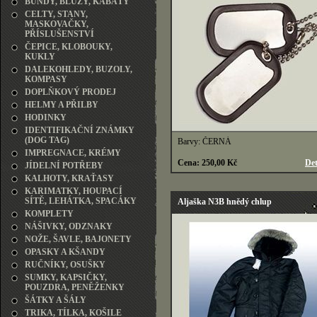
BUNDY, BLŮZY, KABÁTY
CELTY, STANY,
MASKOVAČKY,
PŘÍSLUŠENSTVÍ
ČEPICE, KLOBOUKY,
KUKLY
DALEKOHLEDY, BUZOLY,
KOMPASY
DOPLŇKOVÝ PRODEJ
HELMY A PŘILBY
HODINKY
IDENTIFIKAČNÍ ZNÁMKY
(DOG TAG)
Barvy: ČERNÁ
IMPREGNACE, KRÉMY
Cena: 250,00 Kč
Det
JÍDELNÍ POTŘEBY
KALHOTY, KRAŤASY
KARIMATKY, HOUPACÍ
SÍTĚ, LEHÁTKA, SPACÁKY
Aljaška N3B hnědý chlup
KOMPLETY
NÁŠIVKY, ODZNAKY
NOŽE, ŠAVLE, BAJONETY
OPASKY A KŠANDY
RUČNÍKY, OSUŠKY
SUMKY, KAPSIČKY,
POUZDRA, PENĚŽENKY
ŠÁTKY A ŠÁLY
TRIKA, TÍLKA, KOŠILE