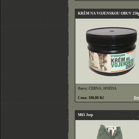
KRÉM NA VOJENSKOU OBUV 250
Barvy: ČERNÁ, HNĚDÁ
Cena: 100,00 Kč
Det
M65 Jeep