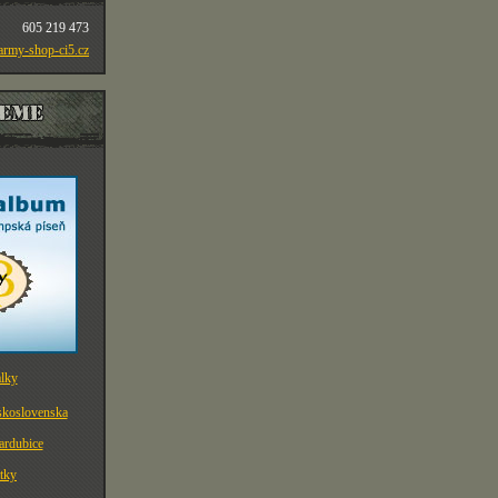
605 219 473
rmy-shop-ci5.cz
eskoslovenska
ardubice
tky