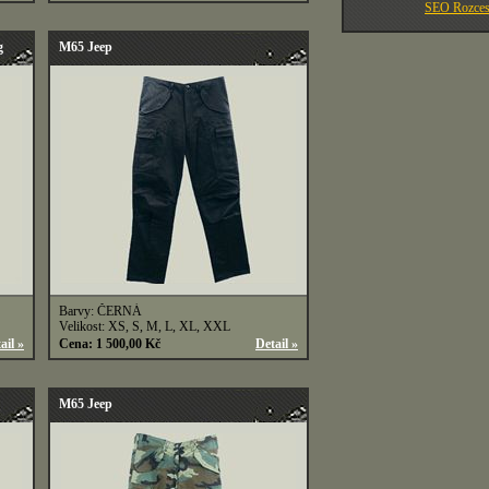
SEO Rozces
g
M65 Jeep
Barvy: ČERNÁ
Velikost: XS, S, M, L, XL, XXL
ail »
Cena: 1 500,00 Kč
Detail »
M65 Jeep