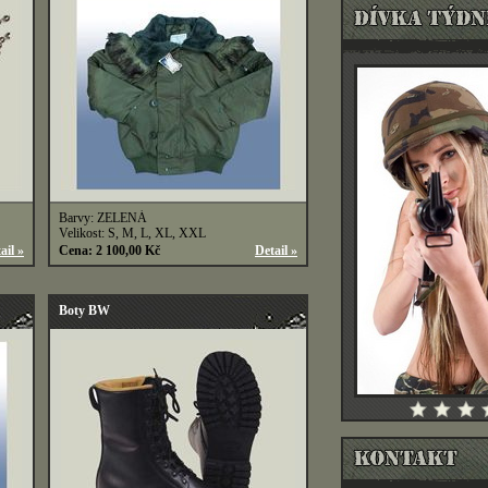
Barvy: ZELENÁ
Velikost: S, M, L, XL, XXL
ail »
Cena: 2 100,00 Kč
Detail »
Boty BW