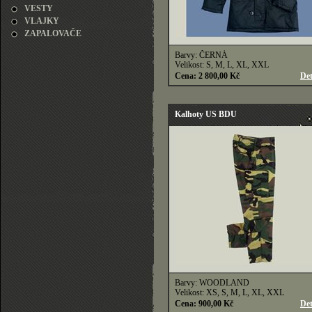
VESTY
VLAJKY
ZAPALOVAČE
Barvy: ČERNÁ
Velikost: S, M, L, XL, XXL
Cena: 2 800,00 Kč
Det
Kalhoty US BDU
Barvy: WOODLAND
Velikost: XS, S, M, L, XL, XXL
Cena: 900,00 Kč
Det