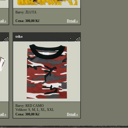
Barvy: ŽLUTÁ
ail »
Cena: 300,00 Kč
Detail »
triko
Barvy: RED CAMO
Velikost: S, M, L, XL, XXL
ail »
Cena: 300,00 Kč
Detail »