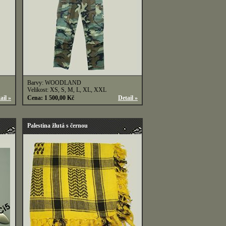
Barvy: WOODLAND
Velikost: XS, S, M, L, XL, XXL
ail »
Cena: 1 500,00 Kč
Detail »
Palestina žlutá s černou