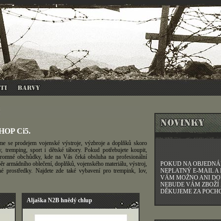
SHOP Ci5.
e se prodejem vojenské výstroje, výzbroje a doplňků skoro
, tremping, sport i dětské tábory. Pokud potřebujete koupit,
skromné obchůdky, kde na Vás čeká obsluha na profesionální
r armádního oblečení, doplňků, vojenského materiálu, výstroj,
POKUD NA OBJEDN
é prostředky. Najdete zde také vybavení pro trempink, lov,
NEPLATNÝ E-MAIL A
VÁM MOŽNO ANI DO
NEBUDE VÁM ZBOŽÍ 
DĚKUJEME ZA POCHO
Aljaška N2B hnědý chlup