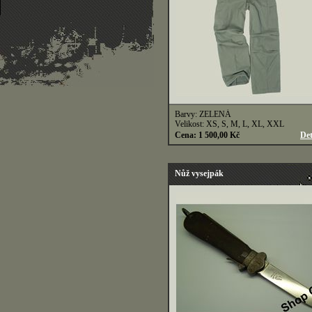
Barvy: ZELENÁ
Velikost: XS, S, M, L, XL, XXL
Cena: 1 500,00 Kč
Det
Nůž vysejpák