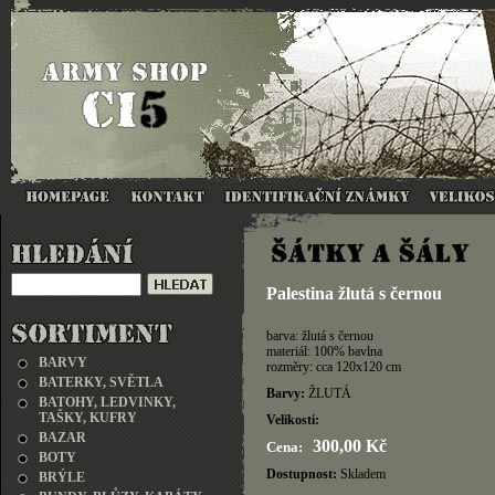
Palestina žlutá s černou
barva: žlutá s černou
materiál: 100% bavlna
BARVY
rozměry: cca 120x120 cm
BATERKY, SVĚTLA
Barvy:
ŽLUTÁ
BATOHY, LEDVINKY,
TAŠKY, KUFRY
Velikosti:
BAZAR
300,00 Kč
Cena:
BOTY
Dostupnost:
Skladem
BRÝLE