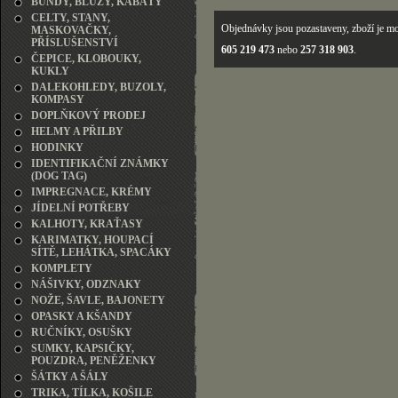
BUNDY, BLŮZY, KABÁTY
CELTY, STANY,
Objednávky jsou pozastaveny, zboží je mo
MASKOVAČKY,
PŘÍSLUŠENSTVÍ
605 219 473
nebo
257 318 903
.
ČEPICE, KLOBOUKY,
KUKLY
DALEKOHLEDY, BUZOLY,
KOMPASY
DOPLŇKOVÝ PRODEJ
HELMY A PŘILBY
HODINKY
IDENTIFIKAČNÍ ZNÁMKY
(DOG TAG)
IMPREGNACE, KRÉMY
JÍDELNÍ POTŘEBY
KALHOTY, KRAŤASY
KARIMATKY, HOUPACÍ
SÍTĚ, LEHÁTKA, SPACÁKY
KOMPLETY
NÁŠIVKY, ODZNAKY
NOŽE, ŠAVLE, BAJONETY
OPASKY A KŠANDY
RUČNÍKY, OSUŠKY
SUMKY, KAPSIČKY,
POUZDRA, PENĚŽENKY
ŠÁTKY A ŠÁLY
TRIKA, TÍLKA, KOŠILE