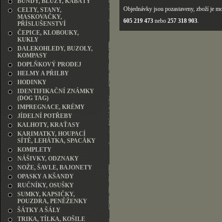
BUNDY, BLŮZY, KABÁTY
Objednávky jsou pozastaveny, zboží je mo
CELTY, STANY,
MASKOVAČKY,
605 219 473
nebo
257 318 903
.
PŘÍSLUŠENSTVÍ
ČEPICE, KLOBOUKY,
KUKLY
DALEKOHLEDY, BUZOLY,
KOMPASY
DOPLŇKOVÝ PRODEJ
HELMY A PŘILBY
HODINKY
IDENTIFIKAČNÍ ZNÁMKY
(DOG TAG)
IMPREGNACE, KRÉMY
JÍDELNÍ POTŘEBY
KALHOTY, KRAŤASY
KARIMATKY, HOUPACÍ
SÍTĚ, LEHÁTKA, SPACÁKY
KOMPLETY
NÁŠIVKY, ODZNAKY
NOŽE, ŠAVLE, BAJONETY
OPASKY A KŠANDY
RUČNÍKY, OSUŠKY
SUMKY, KAPSIČKY,
POUZDRA, PENĚŽENKY
ŠÁTKY A ŠÁLY
TRIKA, TÍLKA, KOŠILE