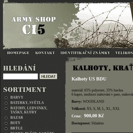
Kalhoty US BDU
materiál: 65% polyester, 35% bavlna
6 kapes, možnost stahování v pase, stahová
BARVY
Barvy:
WOODLAND
BATERKY, SVĚTLA
BATOHY, LEDVINKY,
Velikosti:
XS, S, M, L, XL, XXL
TAŠKY, KUFRY
900,00 Kč
Cena:
BAZAR
BOTY
Dostupnost:
Skladem
BRÝLE