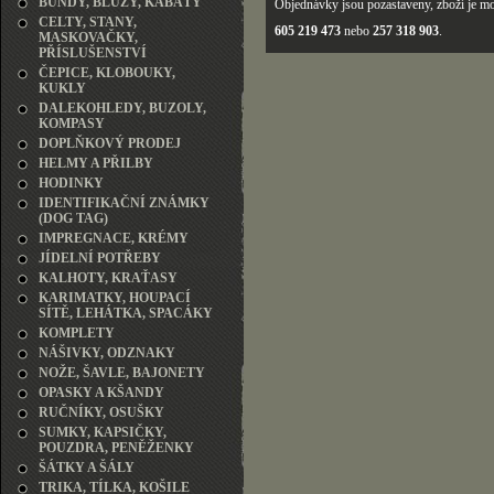
BUNDY, BLŮZY, KABÁTY
Objednávky jsou pozastaveny, zboží je mo
CELTY, STANY,
605 219 473
nebo
257 318 903
.
MASKOVAČKY,
PŘÍSLUŠENSTVÍ
ČEPICE, KLOBOUKY,
KUKLY
DALEKOHLEDY, BUZOLY,
KOMPASY
DOPLŇKOVÝ PRODEJ
HELMY A PŘILBY
HODINKY
IDENTIFIKAČNÍ ZNÁMKY
(DOG TAG)
IMPREGNACE, KRÉMY
JÍDELNÍ POTŘEBY
KALHOTY, KRAŤASY
KARIMATKY, HOUPACÍ
SÍTĚ, LEHÁTKA, SPACÁKY
KOMPLETY
NÁŠIVKY, ODZNAKY
NOŽE, ŠAVLE, BAJONETY
OPASKY A KŠANDY
RUČNÍKY, OSUŠKY
SUMKY, KAPSIČKY,
POUZDRA, PENĚŽENKY
ŠÁTKY A ŠÁLY
TRIKA, TÍLKA, KOŠILE