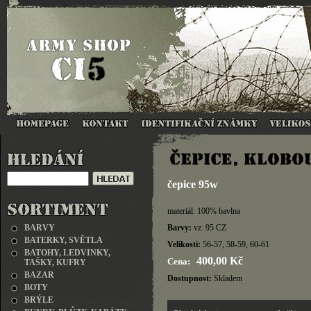
čepice 95w
materiál: 100% bavlna
BARVY
Barvy:
vz. 95 CZ
BATERKY, SVĚTLA
Velikosti:
56-57, 58-59, 60-61
BATOHY, LEDVINKY,
400,00 Kč
Cena:
TAŠKY, KUFRY
BAZAR
Dostupnost:
Skladem
BOTY
BRÝLE