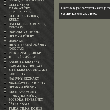
BUNDY, BLŮZY, KABÁTY
CELTY, STANY,
Objednávky jsou pozastaveny, zboží je mo
MASKOVAČKY,
PŘÍSLUŠENSTVÍ
605 219 473
nebo
257 318 903
.
ČEPICE, KLOBOUKY,
KUKLY
DALEKOHLEDY, BUZOLY,
KOMPASY
DOPLŇKOVÝ PRODEJ
HELMY A PŘILBY
HODINKY
IDENTIFIKAČNÍ ZNÁMKY
(DOG TAG)
IMPREGNACE, KRÉMY
JÍDELNÍ POTŘEBY
KALHOTY, KRAŤASY
KARIMATKY, HOUPACÍ
SÍTĚ, LEHÁTKA, SPACÁKY
KOMPLETY
NÁŠIVKY, ODZNAKY
NOŽE, ŠAVLE, BAJONETY
OPASKY A KŠANDY
RUČNÍKY, OSUŠKY
SUMKY, KAPSIČKY,
POUZDRA, PENĚŽENKY
ŠÁTKY A ŠÁLY
TRIKA, TÍLKA, KOŠILE