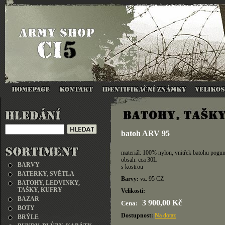
batoh ARV 95
materiál: 100% nylon, vnitřek batohu po
obsah: cca 30L
BARVY
s kostrou
BATERKY, SVĚTLA
Barvy:
vz. 95 CZ
BATOHY, LEDVINKY,
TAŠKY, KUFRY
Velikosti:
BAZAR
3 900,00 Kč
Cena:
BOTY
Dostupnost:
Na dotaz
BRÝLE