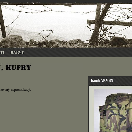
batoh ARV 95
gumovaný-nepromokavý.