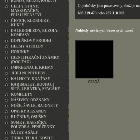
BUNDY, BLŮZY, KABÁTY
Objednávky jsou pozastaveny, zboží je mo
CELTY, STANY,
MASKOVAČKY,
605 219 473
nebo
257 318 903
.
PŘÍSLUŠENSTVÍ
ČEPICE, KLOBOUKY,
KUKLY
Náhledy některých barevných vzorů
DALEKOHLEDY, BUZOLY,
KOMPASY
DOPLŇKOVÝ PRODEJ
HELMY A PŘILBY
HODINKY
IDENTIFIKAČNÍ ZNÁMKY
(DOG TAG)
IMPREGNACE, KRÉMY
JÍDELNÍ POTŘEBY
KALHOTY, KRAŤASY
ČERNÁ
KARIMATKY, HOUPACÍ
SÍTĚ, LEHÁTKA, SPACÁKY
KOMPLETY
NÁŠIVKY, ODZNAKY
NOŽE, ŠAVLE, BAJONETY
OPASKY A KŠANDY
RUČNÍKY, OSUŠKY
SUMKY, KAPSIČKY,
POUZDRA, PENĚŽENKY
ŠÁTKY A ŠÁLY
TRIKA, TÍLKA, KOŠILE