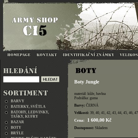
Boty Jungle
materiál: kůže, bavlna
Podrážka: guma
BARVY
Barvy:
ČERNÁ
BATERKY, SVĚTLA
BATOHY, LEDVINKY,
Velikosti:
39, 40, 41, 42, 43, 44, 45, 46, 47
TAŠKY, KUFRY
1 600,00 Kč
Cena:
BAZAR
BOTY
Dostupnost:
Skladem
BRÝLE