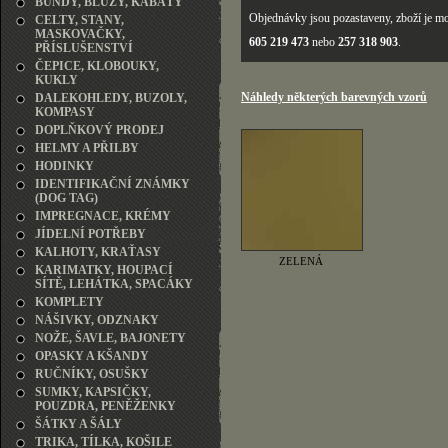
BUNDY, BLŮZY, KABÁTY
Objednávky jsou pozastaveny, zboží je mo
CELTY, STANY,
MASKOVAČKY,
605 219 473
nebo
257 318 903
.
PŘÍSLUŠENSTVÍ
ČEPICE, KLOBOUKY,
KUKLY
Náhledy některých barevných vzorů
DALEKOHLEDY, BUZOLY,
KOMPASY
DOPLŇKOVÝ PRODEJ
HELMY A PŘILBY
HODINKY
IDENTIFIKAČNÍ ZNÁMKY
(DOG TAG)
IMPREGNACE, KRÉMY
JÍDELNÍ POTŘEBY
KALHOTY, KRAŤASY
ZELENÁ
KARIMATKY, HOUPACÍ
SÍTĚ, LEHÁTKA, SPACÁKY
KOMPLETY
NÁŠIVKY, ODZNAKY
NOŽE, ŠAVLE, BAJONETY
OPASKY A KŠANDY
RUČNÍKY, OSUŠKY
SUMKY, KAPSIČKY,
POUZDRA, PENĚŽENKY
ŠÁTKY A ŠÁLY
TRIKA, TÍLKA, KOŠILE