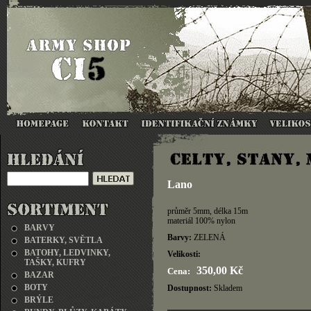
Lano
průměr 5mm, délka 15m
materiál 100% nylon
BARVY
Barvy:
ZELENÁ
BATERKY, SVĚTLA
BATOHY, LEDVINKY,
Velikosti:
TAŠKY, KUFRY
350,00 Kč
Cena:
BAZAR
BOTY
Dostupnost:
Skladem
BRÝLE