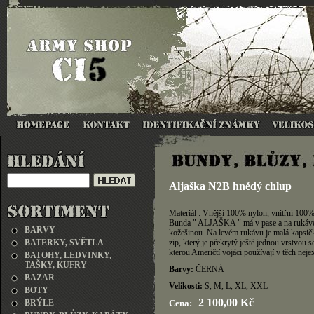
Aljaška N2B hnědý chlup
Materiál : Vnější 100% nylon, vnitřní 100%
Bunda " ALJAŠKA " má v pase a na rukávech
BARVY
kožešinou. Na levém rukávu je malá kapsičk
BATERKY, SVĚTLA
zip, který je překrytý ještě jednou vrstvou
kterou Američtí vojáci používají v těch ne
BATOHY, LEDVINKY,
TAŠKY, KUFRY
Barvy:
ČERNÁ
BAZAR
Velikosti:
S, M, L, XL, XXL
BOTY
2 100,00 Kč
BRÝLE
Cena: