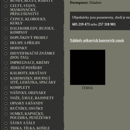
BUNDY, BLŮZY, KABÁTY
Dostupnost:
Skladem
CELTY, STANY,
MASKOVAČKY,
PŘÍSLUŠENSTVÍ
Objednávky jsou pozastaveny, zboží je mo
ČEPICE, KLOBOUKY,
KUKLY
605 219 473
nebo
257 318 903
.
DALEKOHLEDY, BUZOLY,
KOMPASY
DOPLŇKOVÝ PRODEJ
Náhledy některých barevných vzorů
HELMY A PŘILBY
HODINKY
IDENTIFIKAČNÍ ZNÁMKY
(DOG TAG)
IMPREGNACE, KRÉMY
JÍDELNÍ POTŘEBY
KALHOTY, KRAŤASY
KARIMATKY, HOUPACÍ
SÍTĚ, LEHÁTKA, SPACÁKY
KOMPLETY
ČERNÁ
NÁŠIVKY, ODZNAKY
NOŽE, ŠAVLE, BAJONETY
OPASKY A KŠANDY
RUČNÍKY, OSUŠKY
SUMKY, KAPSIČKY,
POUZDRA, PENĚŽENKY
ŠÁTKY A ŠÁLY
TRIKA, TÍLKA, KOŠILE