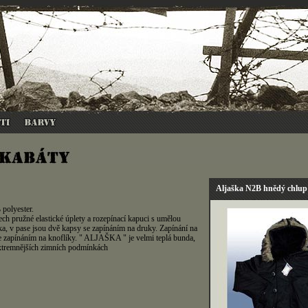
Aljaška N2B hnědý chlup
 polyester.
 pružné elastické úplety a rozepínací kapuci s umělou
a, v pase jsou dvě kapsy se zapínáním na druky. Zapínání na
 se zapínáním na knoflíky. " ALJAŠKA " je velmi teplá bunda,
jextremnějších zimních podmínkách