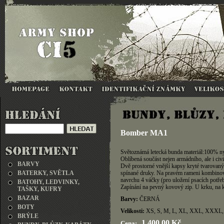
Bomber MA1
Světoznámá letecká bunda materiál:100% n
Oblíbená součást nejen armádního, ale i civ
BARVY
Dvě prostorné vnější kapsy kryté tvarovaný
BATERKY, SVĚTLA
spínané druky. Na pravém rameni kombinovan
navrchu 4 váčky (pro uložení psacích potře
BATOHY, LEDVINKY,
Zapínání na pevný kovový zip. U krku, na k
TAŠKY, KUFRY
BAZAR
Barvy:
ČERNÁ
BOTY
Velikosti:
XS, S, M, L, XL, XXL, XX
BRÝLE
1 400,00 Kč
Cena: