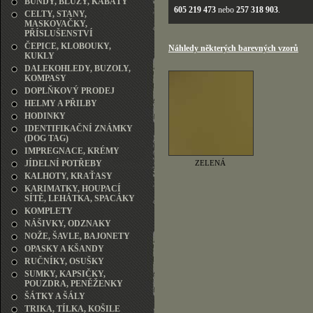
BUNDY, BLŮZY, KABÁTY
605 219 473
nebo
257 318 903
.
CELTY, STANY,
MASKOVAČKY,
PŘÍSLUŠENSTVÍ
ČEPICE, KLOBOUKY,
Náhledy některých barevných vzorů
KUKLY
DALEKOHLEDY, BUZOLY,
KOMPASY
DOPLŇKOVÝ PRODEJ
HELMY A PŘILBY
HODINKY
IDENTIFIKAČNÍ ZNÁMKY
(DOG TAG)
IMPREGNACE, KRÉMY
JÍDELNÍ POTŘEBY
ZELENÁ
KALHOTY, KRAŤASY
KARIMATKY, HOUPACÍ
SÍTĚ, LEHÁTKA, SPACÁKY
KOMPLETY
NÁŠIVKY, ODZNAKY
NOŽE, ŠAVLE, BAJONETY
OPASKY A KŠANDY
RUČNÍKY, OSUŠKY
SUMKY, KAPSIČKY,
POUZDRA, PENĚŽENKY
ŠÁTKY A ŠÁLY
TRIKA, TÍLKA, KOŠILE