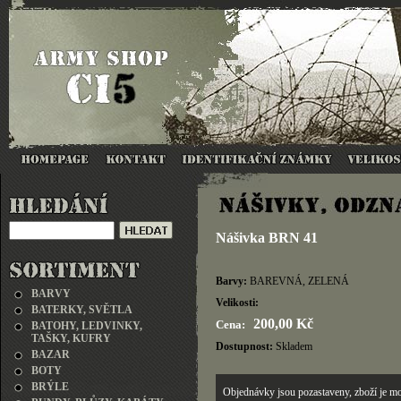
Nášivka BRN 41
Barvy:
BAREVNÁ, ZELENÁ
BARVY
Velikosti:
BATERKY, SVĚTLA
200,00 Kč
Cena:
BATOHY, LEDVINKY,
TAŠKY, KUFRY
Dostupnost:
Skladem
BAZAR
BOTY
BRÝLE
Objednávky jsou pozastaveny, zboží je mo