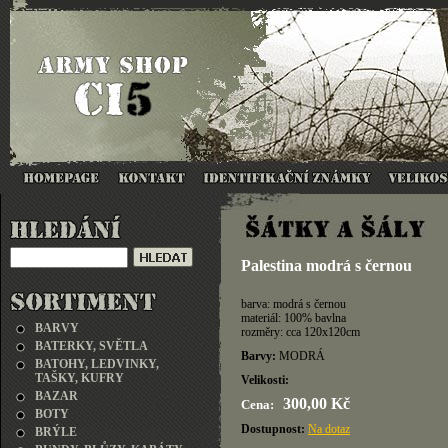
Palestina modrá s černou
barva: modrá s černou
materiál: 100% bavlna
BARVY
rozměry: cca 120x120cm
BATERKY, SVĚTLA
Barvy:
MODRÁ
BATOHY, LEDVINKY,
TAŠKY, KUFRY
Velikosti:
BAZAR
300,00 Kč
Cena:
BOTY
Dostupnost:
Na dotaz
BRÝLE