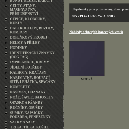
BUNDY, BLŮZY, KABÁTY
CELTY, STANY,
Objednávky jsou pozastaveny, zboží je mo
MASKOVAČKY,
PŘÍSLUŠENSTVÍ
605 219 473
nebo
257 318 903
.
ČEPICE, KLOBOUKY,
KUKLY
DALEKOHLEDY, BUZOLY,
Náhledy některých barevných vzorů
KOMPASY
DOPLŇKOVÝ PRODEJ
HELMY A PŘILBY
HODINKY
IDENTIFIKAČNÍ ZNÁMKY
(DOG TAG)
IMPREGNACE, KRÉMY
JÍDELNÍ POTŘEBY
KALHOTY, KRAŤASY
KARIMATKY, HOUPACÍ
MODRÁ
SÍTĚ, LEHÁTKA, SPACÁKY
KOMPLETY
NÁŠIVKY, ODZNAKY
NOŽE, ŠAVLE, BAJONETY
OPASKY A KŠANDY
RUČNÍKY, OSUŠKY
SUMKY, KAPSIČKY,
POUZDRA, PENĚŽENKY
ŠÁTKY A ŠÁLY
TRIKA, TÍLKA, KOŠILE