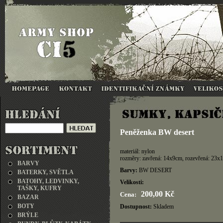
Peněženka BW desert
materiál: nylon
rozměry: zavřená: 14x9cm, rozevřená: 23x
BARVY
Barvy:
BW DESERT
BATERKY, SVĚTLA
BATOHY, LEDVINKY,
Velikosti:
TAŠKY, KUFRY
200,00 Kč
Cena:
BAZAR
BOTY
Dostupnost:
Skladem
BRÝLE