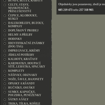
BUNDY, BLŮZY, KABÁTY
Objednávky jsou pozastaveny, zboží je mo
CELTY, STANY,
MASKOVAČKY,
605 219 473
nebo
257 318 903
.
PŘÍSLUŠENSTVÍ
ČEPICE, KLOBOUKY,
KUKLY
DALEKOHLEDY, BUZOLY,
KOMPASY
DOPLŇKOVÝ PRODEJ
HELMY A PŘILBY
HODINKY
IDENTIFIKAČNÍ ZNÁMKY
(DOG TAG)
IMPREGNACE, KRÉMY
JÍDELNÍ POTŘEBY
KALHOTY, KRAŤASY
KARIMATKY, HOUPACÍ
SÍTĚ, LEHÁTKA, SPACÁKY
KOMPLETY
NÁŠIVKY, ODZNAKY
NOŽE, ŠAVLE, BAJONETY
OPASKY A KŠANDY
RUČNÍKY, OSUŠKY
SUMKY, KAPSIČKY,
POUZDRA, PENĚŽENKY
ŠÁTKY A ŠÁLY
TRIKA, TÍLKA, KOŠILE