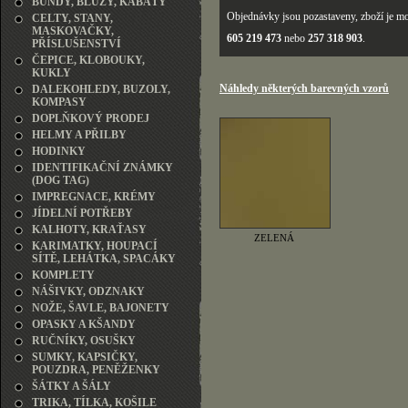
BUNDY, BLŮZY, KABÁTY
Objednávky jsou pozastaveny, zboží je mo
CELTY, STANY,
MASKOVAČKY,
605 219 473
nebo
257 318 903
.
PŘÍSLUŠENSTVÍ
ČEPICE, KLOBOUKY,
KUKLY
Náhledy některých barevných vzorů
DALEKOHLEDY, BUZOLY,
KOMPASY
DOPLŇKOVÝ PRODEJ
HELMY A PŘILBY
HODINKY
IDENTIFIKAČNÍ ZNÁMKY
(DOG TAG)
IMPREGNACE, KRÉMY
JÍDELNÍ POTŘEBY
KALHOTY, KRAŤASY
ZELENÁ
KARIMATKY, HOUPACÍ
SÍTĚ, LEHÁTKA, SPACÁKY
KOMPLETY
NÁŠIVKY, ODZNAKY
NOŽE, ŠAVLE, BAJONETY
OPASKY A KŠANDY
RUČNÍKY, OSUŠKY
SUMKY, KAPSIČKY,
POUZDRA, PENĚŽENKY
ŠÁTKY A ŠÁLY
TRIKA, TÍLKA, KOŠILE