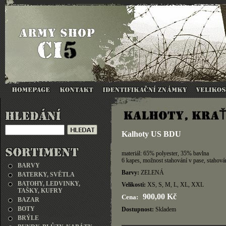
Kalhoty US BDU
materiál: 65% polyester, 35% bavlna
6 kapes, možnost stahování v pase, stahová
BARVY
Barvy:
ZELENÁ
BATERKY, SVĚTLA
BATOHY, LEDVINKY,
Velikosti:
XS, S, M, L, XL, XXL
TAŠKY, KUFRY
900,00 Kč
Cena:
BAZAR
BOTY
Dostupnost:
Skladem
BRÝLE