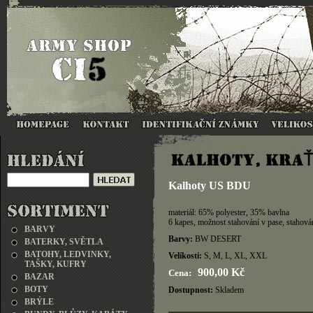
Kalhoty US BDU
materiál: 65% polyester, 35% bavlna
6 kapes, možnost stahování v pase, stahová
BARVY
Barvy:
BW DESERT
BATERKY, SVĚTLA
BATOHY, LEDVINKY,
Velikosti:
S, M, L, XL, XXL
TAŠKY, KUFRY
900,00 Kč
Cena:
BAZAR
BOTY
Dostupnost:
Skladem
BRÝLE