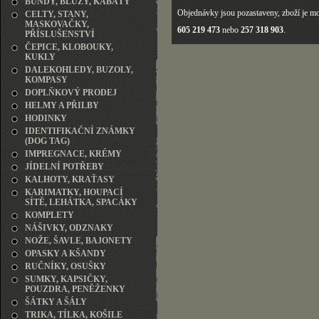
BUNDY, BLŮZY, KABÁTY
Objednávky jsou pozastaveny, zboží je mo
CELTY, STANY,
MASKOVAČKY,
605 219 473
nebo
257 318 903
.
PŘÍSLUŠENSTVÍ
ČEPICE, KLOBOUKY,
KUKLY
DALEKOHLEDY, BUZOLY,
KOMPASY
DOPLŇKOVÝ PRODEJ
HELMY A PŘILBY
HODINKY
IDENTIFIKAČNÍ ZNÁMKY
(DOG TAG)
IMPREGNACE, KRÉMY
JÍDELNÍ POTŘEBY
KALHOTY, KRAŤASY
KARIMATKY, HOUPACÍ
SÍTĚ, LEHÁTKA, SPACÁKY
KOMPLETY
NÁŠIVKY, ODZNAKY
NOŽE, ŠAVLE, BAJONETY
OPASKY A KŠANDY
RUČNÍKY, OSUŠKY
SUMKY, KAPSIČKY,
POUZDRA, PENĚŽENKY
ŠÁTKY A ŠÁLY
TRIKA, TÍLKA, KOŠILE