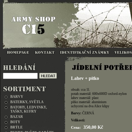
Lahev + pítko
obsah: cca 1l.
potah materiál: 600x600D oxford-nylon
BARVY
lahev materiál: plast
BATERKY, SVĚTLA
pítko materiál: aluminium
uchycení na dva Alice klipy
BATOHY, LEDVINKY,
TAŠKY, KUFRY
Barvy:
ČERNÁ
BAZAR
Velikosti:
BOTY
350,00 Kč
BRÝLE
Cena: