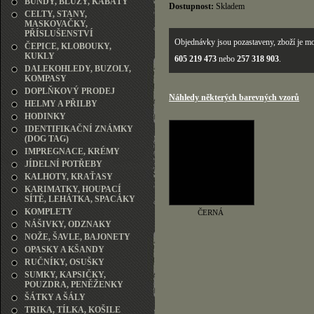
BUNDY, BLŮZY, KABÁTY
Dostupnost:
Skladem
CELTY, STANY,
MASKOVAČKY,
PŘÍSLUŠENSTVÍ
Objednávky jsou pozastaveny, zboží je mo
ČEPICE, KLOBOUKY,
KUKLY
605 219 473
nebo
257 318 903
.
DALEKOHLEDY, BUZOLY,
KOMPASY
DOPLŇKOVÝ PRODEJ
Náhledy některých barevných vzorů
HELMY A PŘILBY
HODINKY
IDENTIFIKAČNÍ ZNÁMKY
(DOG TAG)
IMPREGNACE, KRÉMY
JÍDELNÍ POTŘEBY
KALHOTY, KRAŤASY
KARIMATKY, HOUPACÍ
SÍTĚ, LEHÁTKA, SPACÁKY
KOMPLETY
ČERNÁ
NÁŠIVKY, ODZNAKY
NOŽE, ŠAVLE, BAJONETY
OPASKY A KŠANDY
RUČNÍKY, OSUŠKY
SUMKY, KAPSIČKY,
POUZDRA, PENĚŽENKY
ŠÁTKY A ŠÁLY
TRIKA, TÍLKA, KOŠILE