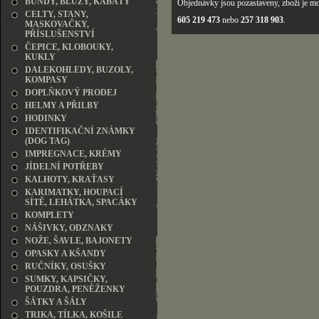
BUNDY, BLŮZY, KABÁTY
Objednávky jsou pozastaveny, zboží je mo
CELTY, STANY,
605 219 473
nebo
257 318 903
.
MASKOVAČKY,
PŘÍSLUŠENSTVÍ
ČEPICE, KLOBOUKY,
KUKLY
DALEKOHLEDY, BUZOLY,
KOMPASY
DOPLŇKOVÝ PRODEJ
HELMY A PŘILBY
HODINKY
IDENTIFIKAČNÍ ZNÁMKY
(DOG TAG)
IMPREGNACE, KRÉMY
JÍDELNÍ POTŘEBY
KALHOTY, KRAŤASY
KARIMATKY, HOUPACÍ
SÍTĚ, LEHÁTKA, SPACÁKY
KOMPLETY
NÁŠIVKY, ODZNAKY
NOŽE, ŠAVLE, BAJONETY
OPASKY A KŠANDY
RUČNÍKY, OSUŠKY
SUMKY, KAPSIČKY,
POUZDRA, PENĚŽENKY
ŠÁTKY A ŠÁLY
TRIKA, TÍLKA, KOŠILE