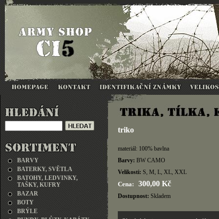
triko
materiál: 100% bavlna
BARVY
Barvy:
BW CAMO
BATERKY, SVĚTLA
Velikosti:
S, M, L, XL, XXL
BATOHY, LEDVINKY,
300,00 Kč
Cena:
TAŠKY, KUFRY
BAZAR
Dostupnost:
Skladem
BOTY
BRÝLE