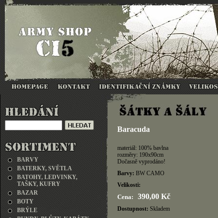
Baracuda
materiál: 100% bavlna
rozměry: 190x90cm
BARVY
Dočasně vyprodáno!
BATERKY, SVĚTLA
Barvy:
BW CAMO
BATOHY, LEDVINKY,
TAŠKY, KUFRY
Velikosti:
BAZAR
390,00 Kč
Cena:
BOTY
Dostupnost:
Skladem
BRÝLE