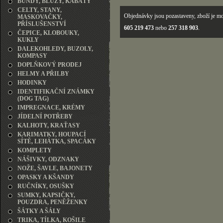
BUNDY, BLŮZY, KABÁTY
CELTY, STANY,
Objednávky jsou pozastaveny, zboží je mo
MASKOVAČKY,
PŘÍSLUŠENSTVÍ
605 219 473
nebo
257 318 903
.
ČEPICE, KLOBOUKY,
KUKLY
DALEKOHLEDY, BUZOLY,
KOMPASY
DOPLŇKOVÝ PRODEJ
HELMY A PŘILBY
HODINKY
IDENTIFIKAČNÍ ZNÁMKY
(DOG TAG)
IMPREGNACE, KRÉMY
JÍDELNÍ POTŘEBY
KALHOTY, KRAŤASY
KARIMATKY, HOUPACÍ
SÍTĚ, LEHÁTKA, SPACÁKY
KOMPLETY
NÁŠIVKY, ODZNAKY
NOŽE, ŠAVLE, BAJONETY
OPASKY A KŠANDY
RUČNÍKY, OSUŠKY
SUMKY, KAPSIČKY,
POUZDRA, PENĚŽENKY
ŠÁTKY A ŠÁLY
TRIKA, TÍLKA, KOŠILE