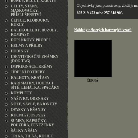
BUNDY, BLŮZY, KABÁTY
Objednávky jsou pozastaveny, zboží je mo
CELTY, STANY,
MASKOVAČKY,
605 219 473
nebo
257 318 903
.
PŘÍSLUŠENSTVÍ
ČEPICE, KLOBOUKY,
KUKLY
Náhledy některých barevných vzorů
DALEKOHLEDY, BUZOLY,
KOMPASY
DOPLŇKOVÝ PRODEJ
HELMY A PŘILBY
HODINKY
IDENTIFIKAČNÍ ZNÁMKY
(DOG TAG)
IMPREGNACE, KRÉMY
JÍDELNÍ POTŘEBY
KALHOTY, KRAŤASY
ČERNÁ
KARIMATKY, HOUPACÍ
SÍTĚ, LEHÁTKA, SPACÁKY
KOMPLETY
NÁŠIVKY, ODZNAKY
NOŽE, ŠAVLE, BAJONETY
OPASKY A KŠANDY
RUČNÍKY, OSUŠKY
SUMKY, KAPSIČKY,
POUZDRA, PENĚŽENKY
ŠÁTKY A ŠÁLY
TRIKA, TÍLKA, KOŠILE