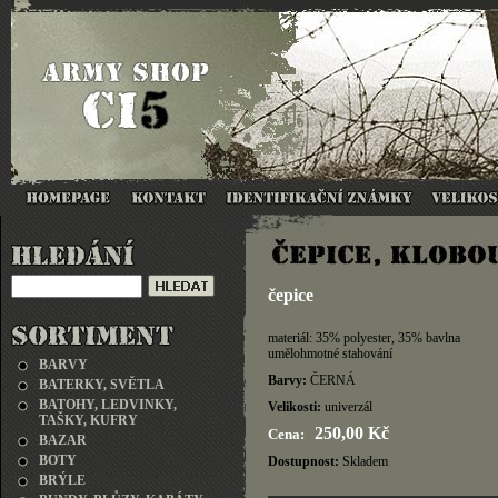
čepice
materiál: 35% polyester, 35% bavlna
umělohmotné stahování
BARVY
Barvy:
ČERNÁ
BATERKY, SVĚTLA
BATOHY, LEDVINKY,
Velikosti:
univerzál
TAŠKY, KUFRY
250,00 Kč
Cena:
BAZAR
BOTY
Dostupnost:
Skladem
BRÝLE