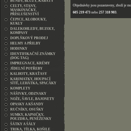
BUNDY, BLŮZY, KABÁTY
Objednávky jsou pozastaveny, zboží je mo
CELTY, STANY,
MASKOVAČKY,
605 219 473
nebo
257 318 903
.
PŘÍSLUŠENSTVÍ
ČEPICE, KLOBOUKY,
KUKLY
DALEKOHLEDY, BUZOLY,
KOMPASY
DOPLŇKOVÝ PRODEJ
HELMY A PŘILBY
HODINKY
IDENTIFIKAČNÍ ZNÁMKY
(DOG TAG)
IMPREGNACE, KRÉMY
JÍDELNÍ POTŘEBY
KALHOTY, KRAŤASY
KARIMATKY, HOUPACÍ
SÍTĚ, LEHÁTKA, SPACÁKY
KOMPLETY
NÁŠIVKY, ODZNAKY
NOŽE, ŠAVLE, BAJONETY
OPASKY A KŠANDY
RUČNÍKY, OSUŠKY
SUMKY, KAPSIČKY,
POUZDRA, PENĚŽENKY
ŠÁTKY A ŠÁLY
TRIKA, TÍLKA, KOŠILE