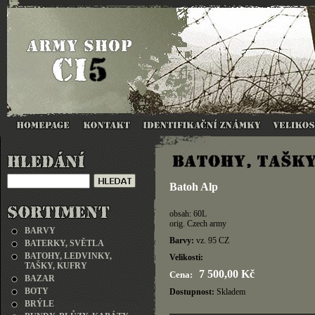
Batoh Alp
obsah: 60L
orig. Czech army
BARVY
Barvy:
vz. 95 CZ
BATERKY, SVĚTLA
BATOHY, LEDVINKY,
Velikosti:
TAŠKY, KUFRY
7 500,00 Kč
Cena:
BAZAR
BOTY
Dostupnost:
Skladem
BRÝLE