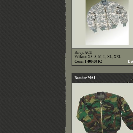
Barvy: ACU
Velikost: XS, S, M, L, XL, XXL
Cena: 1 400,00 Kč
Det
Bomber MA1