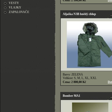
Cena: 2 100,00 Kč
Det
VESTY
VLAJKY
ZAPALOVAČE
Aljaška N3B hnědý chlup
Barvy: ZELENÁ
Velikost: S, M, L, XL, XXL
Cena: 2 800,00 Kč
Det
Bomber MA1