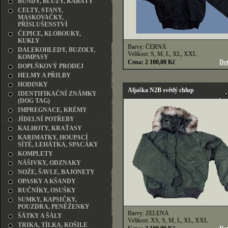
BUNDY, BLŮZY, KABÁTY
CELTY, STANY,
MASKOVAČKY,
PŘÍSLUŠENSTVÍ
ČEPICE, KLOBOUKY,
KUKLY
Barvy: ČERNÁ
DALEKOHLEDY, BUZOLY,
Velikost: S, M, L, XL, XXL
KOMPASY
Cena: 2 100,00 Kč
Det
DOPLŇKOVÝ PRODEJ
HELMY A PŘILBY
HODINKY
Aljaška N2B světlý chlup
IDENTIFIKAČNÍ ZNÁMKY
(DOG TAG)
IMPREGNACE, KRÉMY
JÍDELNÍ POTŘEBY
KALHOTY, KRAŤASY
KARIMATKY, HOUPACÍ
SÍTĚ, LEHÁTKA, SPACÁKY
KOMPLETY
NÁŠIVKY, ODZNAKY
NOŽE, ŠAVLE, BAJONETY
OPASKY A KŠANDY
RUČNÍKY, OSUŠKY
SUMKY, KAPSIČKY,
POUZDRA, PENĚŽENKY
Barvy: ZELENÁ
ŠÁTKY A ŠÁLY
Velikost: XS, S, M, L, XL, XXL
TRIKA, TÍLKA, KOŠILE