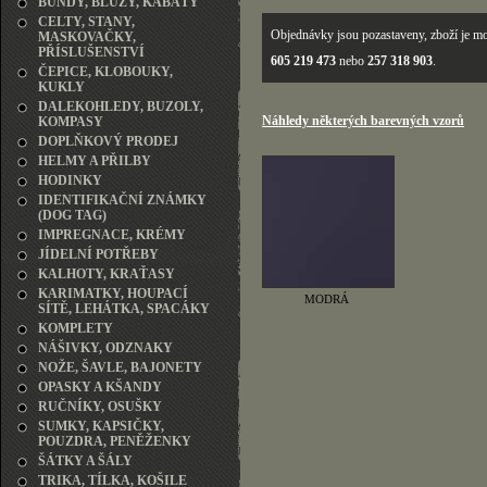
BUNDY, BLŮZY, KABÁTY
CELTY, STANY,
Objednávky jsou pozastaveny, zboží je mo
MASKOVAČKY,
PŘÍSLUŠENSTVÍ
605 219 473
nebo
257 318 903
.
ČEPICE, KLOBOUKY,
KUKLY
DALEKOHLEDY, BUZOLY,
Náhledy některých barevných vzorů
KOMPASY
DOPLŇKOVÝ PRODEJ
HELMY A PŘILBY
HODINKY
IDENTIFIKAČNÍ ZNÁMKY
(DOG TAG)
IMPREGNACE, KRÉMY
JÍDELNÍ POTŘEBY
KALHOTY, KRAŤASY
KARIMATKY, HOUPACÍ
MODRÁ
SÍTĚ, LEHÁTKA, SPACÁKY
KOMPLETY
NÁŠIVKY, ODZNAKY
NOŽE, ŠAVLE, BAJONETY
OPASKY A KŠANDY
RUČNÍKY, OSUŠKY
SUMKY, KAPSIČKY,
POUZDRA, PENĚŽENKY
ŠÁTKY A ŠÁLY
TRIKA, TÍLKA, KOŠILE