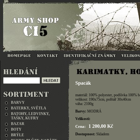
Spacák
materiál: 100% polyester, podšívka 100% b
velikost: 190x75cm, polštář 30x40cm
BARVY
váha: 2100g
BATERKY, SVĚTLA
Barvy:
MODRÁ
BATOHY, LEDVINKY,
TAŠKY, KUFRY
Velikosti:
BAZAR
1 200,00 Kč
Cena:
BOTY
Dostupnost:
Skladem
BRÝLE