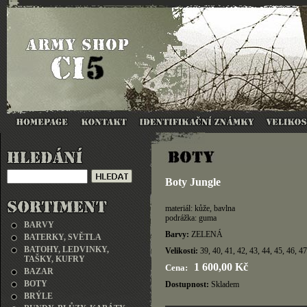
Boty Jungle
materiál: kůže, bavlna
podrážka: guma
BARVY
Barvy:
ZELENÁ
BATERKY, SVĚTLA
BATOHY, LEDVINKY,
Velikosti:
39, 40, 41, 42, 43, 44, 45, 46, 47
TAŠKY, KUFRY
1 600,00 Kč
Cena:
BAZAR
BOTY
Dostupnost:
Skladem
BRÝLE