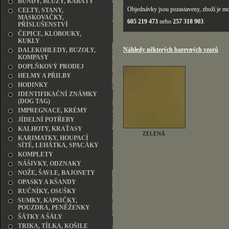
BUNDY, BLŮZY, KABÁTY
Objednávky jsou pozastaveny, zboží je mo
CELTY, STANY,
MASKOVAČKY,
605 219 473
nebo
257 318 903
.
PŘÍSLUŠENSTVÍ
ČEPICE, KLOBOUKY,
KUKLY
Náhledy některých barevných vzorů
DALEKOHLEDY, BUZOLY,
KOMPASY
DOPLŇKOVÝ PRODEJ
HELMY A PŘILBY
HODINKY
IDENTIFIKAČNÍ ZNÁMKY
(DOG TAG)
IMPREGNACE, KRÉMY
JÍDELNÍ POTŘEBY
KALHOTY, KRAŤASY
ZELENÁ
KARIMATKY, HOUPACÍ
SÍTĚ, LEHÁTKA, SPACÁKY
KOMPLETY
NÁŠIVKY, ODZNAKY
NOŽE, ŠAVLE, BAJONETY
OPASKY A KŠANDY
RUČNÍKY, OSUŠKY
SUMKY, KAPSIČKY,
POUZDRA, PENĚŽENKY
ŠÁTKY A ŠÁLY
TRIKA, TÍLKA, KOŠILE