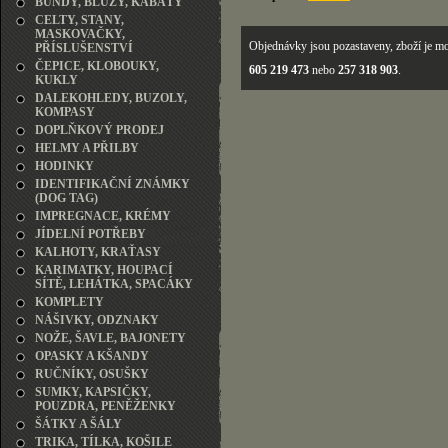
BUNDY, BLŮZY, KABÁTY
CELTY, STANY,
MASKOVAČKY,
Objednávky jsou pozastaveny, zboží je mo
PŘÍSLUŠENSTVÍ
ČEPICE, KLOBOUKY,
605 219 473
nebo
257 318 903
.
KUKLY
DALEKOHLEDY, BUZOLY,
KOMPASY
DOPLŇKOVÝ PRODEJ
HELMY A PŘILBY
HODINKY
IDENTIFIKAČNÍ ZNÁMKY
(DOG TAG)
IMPREGNACE, KRÉMY
JÍDELNÍ POTŘEBY
KALHOTY, KRAŤASY
KARIMATKY, HOUPACÍ
SÍTĚ, LEHÁTKA, SPACÁKY
KOMPLETY
NÁŠIVKY, ODZNAKY
NOŽE, ŠAVLE, BAJONETY
OPASKY A KŠANDY
RUČNÍKY, OSUŠKY
SUMKY, KAPSIČKY,
POUZDRA, PENĚŽENKY
ŠÁTKY A ŠÁLY
TRIKA, TÍLKA, KOŠILE