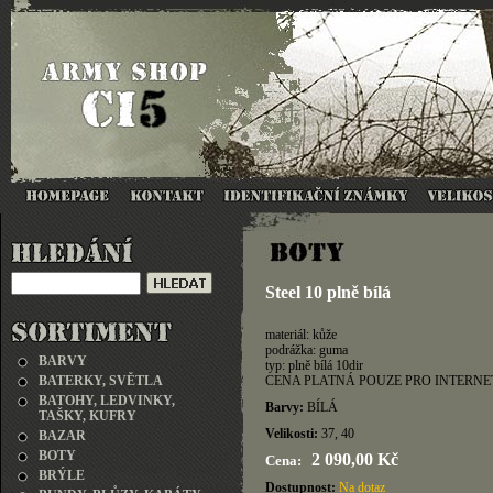
Steel 10 plně bílá
materiál: kůže
podrážka: guma
BARVY
typ: plně bílá 10dir
BATERKY, SVĚTLA
CENA PLATNÁ POUZE PRO INTERNE
BATOHY, LEDVINKY,
Barvy:
BÍLÁ
TAŠKY, KUFRY
Velikosti:
37, 40
BAZAR
BOTY
2 090,00 Kč
Cena:
BRÝLE
Dostupnost:
Na dotaz