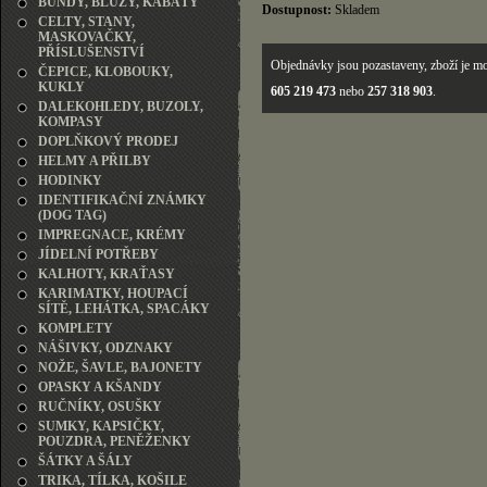
BUNDY, BLŮZY, KABÁTY
Dostupnost:
Skladem
CELTY, STANY,
MASKOVAČKY,
PŘÍSLUŠENSTVÍ
Objednávky jsou pozastaveny, zboží je mo
ČEPICE, KLOBOUKY,
KUKLY
605 219 473
nebo
257 318 903
.
DALEKOHLEDY, BUZOLY,
KOMPASY
DOPLŇKOVÝ PRODEJ
HELMY A PŘILBY
HODINKY
IDENTIFIKAČNÍ ZNÁMKY
(DOG TAG)
IMPREGNACE, KRÉMY
JÍDELNÍ POTŘEBY
KALHOTY, KRAŤASY
KARIMATKY, HOUPACÍ
SÍTĚ, LEHÁTKA, SPACÁKY
KOMPLETY
NÁŠIVKY, ODZNAKY
NOŽE, ŠAVLE, BAJONETY
OPASKY A KŠANDY
RUČNÍKY, OSUŠKY
SUMKY, KAPSIČKY,
POUZDRA, PENĚŽENKY
ŠÁTKY A ŠÁLY
TRIKA, TÍLKA, KOŠILE