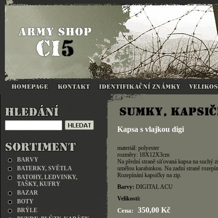
Kapsa s vlajkou digi
materiál: polyester
rozměry: 18X12X3cm
BARVY
Na přední straně síťovaná kapsa na suchý zip
BATERKY, SVĚTLA
umělou karabinkou. Na zadní straně rozepín
Rozepínání kapsičky na zip.
BATOHY, LEDVINKY,
TAŠKY, KUFRY
Barvy:
DIGITAL ACU
BAZAR
Velikosti:
BOTY
350,00 Kč
BRÝLE
Cena: