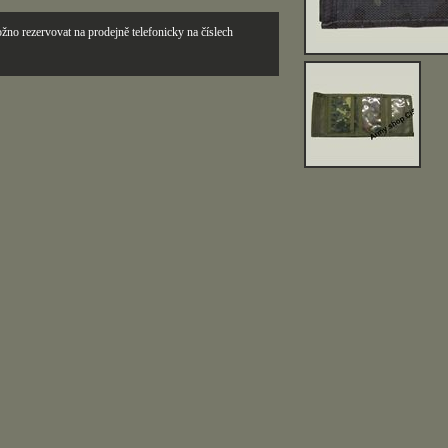
žno rezervovat na prodejně telefonicky na číslech