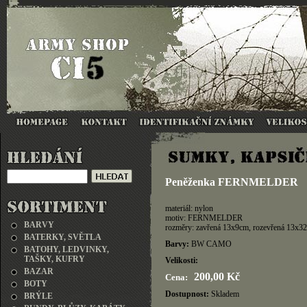
Peněženka FERNMELDER
materiál: nylon
motiv: FERNMELDER
BARVY
rozměry: zavřená 13x9cm, rozevřená 13x3
BATERKY, SVĚTLA
Barvy:
BW CAMO
BATOHY, LEDVINKY,
TAŠKY, KUFRY
Velikosti:
BAZAR
200,00 Kč
Cena:
BOTY
Dostupnost:
Skladem
BRÝLE