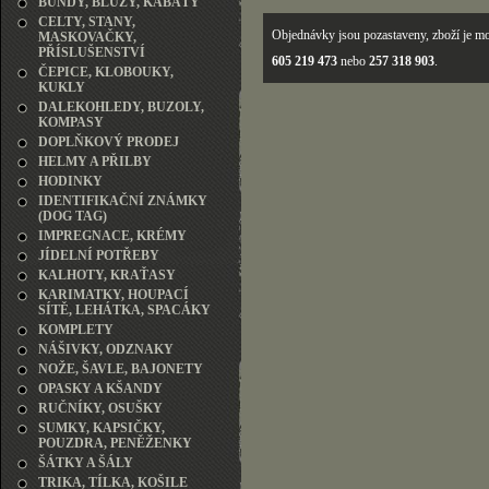
BUNDY, BLŮZY, KABÁTY
CELTY, STANY,
Objednávky jsou pozastaveny, zboží je mo
MASKOVAČKY,
PŘÍSLUŠENSTVÍ
605 219 473
nebo
257 318 903
.
ČEPICE, KLOBOUKY,
KUKLY
DALEKOHLEDY, BUZOLY,
KOMPASY
DOPLŇKOVÝ PRODEJ
HELMY A PŘILBY
HODINKY
IDENTIFIKAČNÍ ZNÁMKY
(DOG TAG)
IMPREGNACE, KRÉMY
JÍDELNÍ POTŘEBY
KALHOTY, KRAŤASY
KARIMATKY, HOUPACÍ
SÍTĚ, LEHÁTKA, SPACÁKY
KOMPLETY
NÁŠIVKY, ODZNAKY
NOŽE, ŠAVLE, BAJONETY
OPASKY A KŠANDY
RUČNÍKY, OSUŠKY
SUMKY, KAPSIČKY,
POUZDRA, PENĚŽENKY
ŠÁTKY A ŠÁLY
TRIKA, TÍLKA, KOŠILE