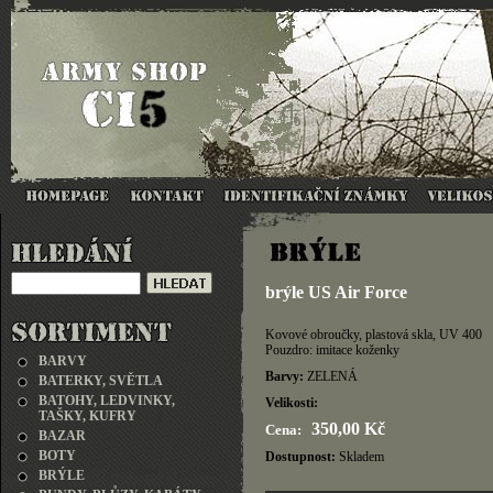
brýle US Air Force
Kovové obroučky, plastová skla, UV 400
Pouzdro: imitace koženky
BARVY
Barvy:
ZELENÁ
BATERKY, SVĚTLA
BATOHY, LEDVINKY,
Velikosti:
TAŠKY, KUFRY
350,00 Kč
Cena:
BAZAR
BOTY
Dostupnost:
Skladem
BRÝLE