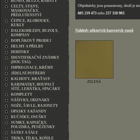
BUNDY, BLŮZY, KABÁTY
Objednávky jsou pozastaveny, zboží je mo
CELTY, STANY,
MASKOVAČKY,
605 219 473
nebo
257 318 903
.
PŘÍSLUŠENSTVÍ
ČEPICE, KLOBOUKY,
KUKLY
Náhledy některých barevných vzorů
DALEKOHLEDY, BUZOLY,
KOMPASY
DOPLŇKOVÝ PRODEJ
HELMY A PŘILBY
HODINKY
IDENTIFIKAČNÍ ZNÁMKY
(DOG TAG)
IMPREGNACE, KRÉMY
JÍDELNÍ POTŘEBY
KALHOTY, KRAŤASY
ZELENÁ
KARIMATKY, HOUPACÍ
SÍTĚ, LEHÁTKA, SPACÁKY
KOMPLETY
NÁŠIVKY, ODZNAKY
NOŽE, ŠAVLE, BAJONETY
OPASKY A KŠANDY
RUČNÍKY, OSUŠKY
SUMKY, KAPSIČKY,
POUZDRA, PENĚŽENKY
ŠÁTKY A ŠÁLY
TRIKA, TÍLKA, KOŠILE