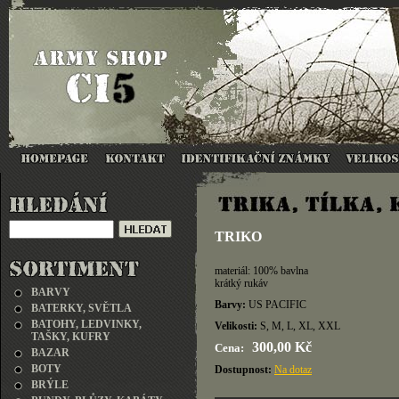
TRIKO
materiál: 100% bavlna
krátký rukáv
BARVY
Barvy:
US PACIFIC
BATERKY, SVĚTLA
BATOHY, LEDVINKY,
Velikosti:
S, M, L, XL, XXL
TAŠKY, KUFRY
300,00 Kč
Cena:
BAZAR
BOTY
Dostupnost:
Na dotaz
BRÝLE