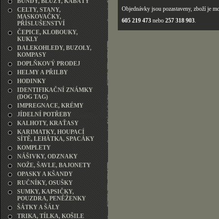
BUNDY, BLŮZY, KABÁTY
Objednávky jsou pozastaveny, zboží je mo
CELTY, STANY,
MASKOVAČKY,
605 219 473
nebo
257 318 903
.
PŘÍSLUŠENSTVÍ
ČEPICE, KLOBOUKY,
KUKLY
DALEKOHLEDY, BUZOLY,
KOMPASY
DOPLŇKOVÝ PRODEJ
HELMY A PŘILBY
HODINKY
IDENTIFIKAČNÍ ZNÁMKY
(DOG TAG)
IMPREGNACE, KRÉMY
JÍDELNÍ POTŘEBY
KALHOTY, KRAŤASY
KARIMATKY, HOUPACÍ
SÍTĚ, LEHÁTKA, SPACÁKY
KOMPLETY
NÁŠIVKY, ODZNAKY
NOŽE, ŠAVLE, BAJONETY
OPASKY A KŠANDY
RUČNÍKY, OSUŠKY
SUMKY, KAPSIČKY,
POUZDRA, PENĚŽENKY
ŠÁTKY A ŠÁLY
TRIKA, TÍLKA, KOŠILE