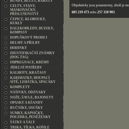
BUNDY, BLŮZY, KABÁTY
Objednávky jsou pozastaveny, zboží je mo
CELTY, STANY,
MASKOVAČKY,
605 219 473
nebo
257 318 903
.
PŘÍSLUŠENSTVÍ
ČEPICE, KLOBOUKY,
KUKLY
DALEKOHLEDY, BUZOLY,
KOMPASY
DOPLŇKOVÝ PRODEJ
HELMY A PŘILBY
HODINKY
IDENTIFIKAČNÍ ZNÁMKY
(DOG TAG)
IMPREGNACE, KRÉMY
JÍDELNÍ POTŘEBY
KALHOTY, KRAŤASY
KARIMATKY, HOUPACÍ
SÍTĚ, LEHÁTKA, SPACÁKY
KOMPLETY
NÁŠIVKY, ODZNAKY
NOŽE, ŠAVLE, BAJONETY
OPASKY A KŠANDY
RUČNÍKY, OSUŠKY
SUMKY, KAPSIČKY,
POUZDRA, PENĚŽENKY
ŠÁTKY A ŠÁLY
TRIKA, TÍLKA, KOŠILE