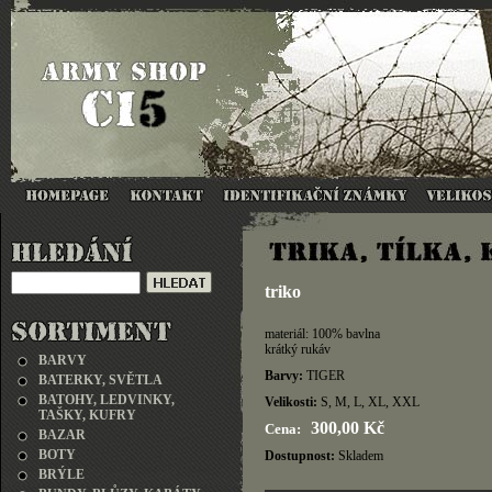
triko
materiál: 100% bavlna
krátký rukáv
BARVY
Barvy:
TIGER
BATERKY, SVĚTLA
BATOHY, LEDVINKY,
Velikosti:
S, M, L, XL, XXL
TAŠKY, KUFRY
300,00 Kč
Cena:
BAZAR
BOTY
Dostupnost:
Skladem
BRÝLE