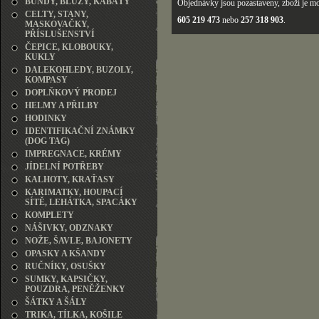
BUNDY, BLŮZY, KABÁTY
Objednávky jsou pozastaveny, zboží je mo
CELTY, STANY,
605 219 473
nebo
257 318 903
.
MASKOVAČKY,
PŘÍSLUŠENSTVÍ
ČEPICE, KLOBOUKY,
KUKLY
DALEKOHLEDY, BUZOLY,
KOMPASY
DOPLŇKOVÝ PRODEJ
HELMY A PŘILBY
HODINKY
IDENTIFIKAČNÍ ZNÁMKY
(DOG TAG)
IMPREGNACE, KRÉMY
JÍDELNÍ POTŘEBY
KALHOTY, KRAŤASY
KARIMATKY, HOUPACÍ
SÍTĚ, LEHÁTKA, SPACÁKY
KOMPLETY
NÁŠIVKY, ODZNAKY
NOŽE, ŠAVLE, BAJONETY
OPASKY A KŠANDY
RUČNÍKY, OSUŠKY
SUMKY, KAPSIČKY,
POUZDRA, PENĚŽENKY
ŠÁTKY A ŠÁLY
TRIKA, TÍLKA, KOŠILE