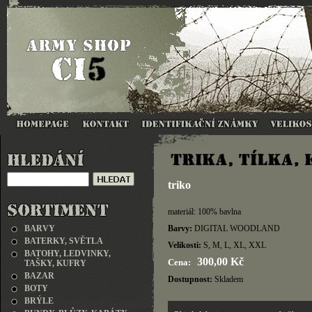
triko
materiál: 100% bavlna
BARVY
Barvy:
DIGITAL WOODLAND
BATERKY, SVĚTLA
Velikosti:
S, M, L, XL, XXL
BATOHY, LEDVINKY,
300,00 Kč
Cena:
TAŠKY, KUFRY
BAZAR
Dostupnost:
Skladem
BOTY
BRÝLE