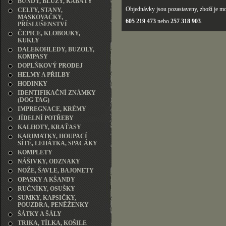
BUNDY, BLŮZY, KABÁTY
Objednávky jsou pozastaveny, zboží je mo
CELTY, STANY,
MASKOVAČKY,
605 219 473
nebo
257 318 903
.
PŘÍSLUŠENSTVÍ
ČEPICE, KLOBOUKY,
KUKLY
DALEKOHLEDY, BUZOLY,
KOMPASY
DOPLŇKOVÝ PRODEJ
HELMY A PŘILBY
HODINKY
IDENTIFIKAČNÍ ZNÁMKY
(DOG TAG)
IMPREGNACE, KRÉMY
JÍDELNÍ POTŘEBY
KALHOTY, KRAŤASY
KARIMATKY, HOUPACÍ
SÍTĚ, LEHÁTKA, SPACÁKY
KOMPLETY
NÁŠIVKY, ODZNAKY
NOŽE, ŠAVLE, BAJONETY
OPASKY A KŠANDY
RUČNÍKY, OSUŠKY
SUMKY, KAPSIČKY,
POUZDRA, PENĚŽENKY
ŠÁTKY A ŠÁLY
TRIKA, TÍLKA, KOŠILE