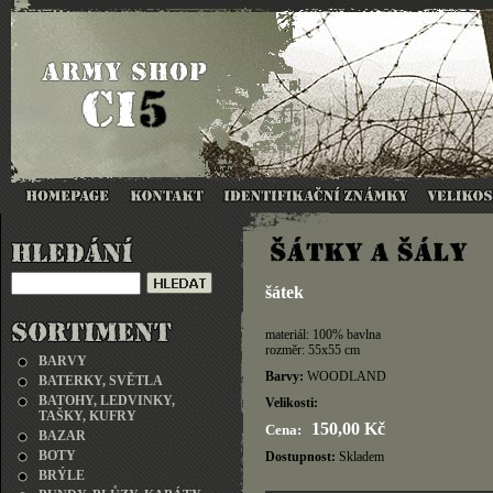
šátek
materiál: 100% bavlna
rozměr: 55x55 cm
BARVY
Barvy:
WOODLAND
BATERKY, SVĚTLA
BATOHY, LEDVINKY,
Velikosti:
TAŠKY, KUFRY
150,00 Kč
Cena:
BAZAR
BOTY
Dostupnost:
Skladem
BRÝLE