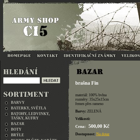
brašna Fin
materiál: 100% bvlna
rozměry: 35x25x15cm
BARVY
řemen přes rameno
BATERKY, SVĚTLA
Barvy:
ZELENÁ
BATOHY, LEDVINKY,
TAŠKY, KUFRY
Velikosti:
BAZAR
500,00 Kč
Cena:
BOTY
Dostupnost:
Na dotaz
BRÝLE