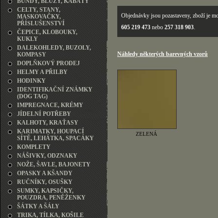
BUNDY, BLŮZY, KABÁTY
CELTY, STANY,
Objednávky jsou pozastaveny, zboží je mo
MASKOVAČKY,
PŘÍSLUŠENSTVÍ
605 219 473
nebo
257 318 903
.
ČEPICE, KLOBOUKY,
KUKLY
DALEKOHLEDY, BUZOLY,
Náhledy některých barevných vzorů
KOMPASY
DOPLŇKOVÝ PRODEJ
HELMY A PŘILBY
HODINKY
IDENTIFIKAČNÍ ZNÁMKY
(DOG TAG)
IMPREGNACE, KRÉMY
JÍDELNÍ POTŘEBY
KALHOTY, KRAŤASY
KARIMATKY, HOUPACÍ
ZELENÁ
SÍTĚ, LEHÁTKA, SPACÁKY
KOMPLETY
NÁŠIVKY, ODZNAKY
NOŽE, ŠAVLE, BAJONETY
OPASKY A KŠANDY
RUČNÍKY, OSUŠKY
SUMKY, KAPSIČKY,
POUZDRA, PENĚŽENKY
ŠÁTKY A ŠÁLY
TRIKA, TÍLKA, KOŠILE