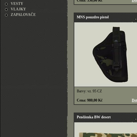
Cena: 350,00 Kč
Det
VESTY
VLAJKY
ZAPALOVAČE
MNS pouzdro pistol
Barvy: vz. 95 CZ
Cena: 980,00 Kč
Det
Peněženka BW desert