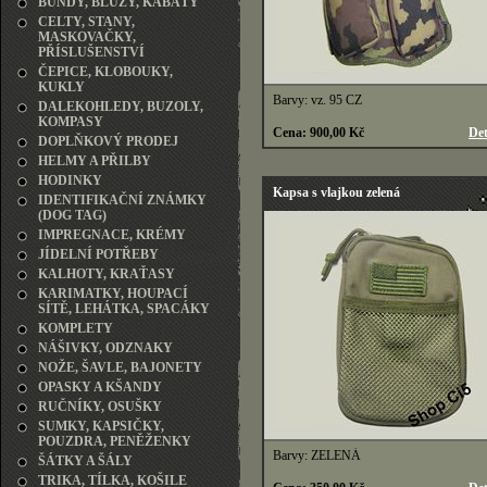
BUNDY, BLŮZY, KABÁTY
CELTY, STANY,
MASKOVAČKY,
PŘÍSLUŠENSTVÍ
ČEPICE, KLOBOUKY,
KUKLY
Barvy: vz. 95 CZ
DALEKOHLEDY, BUZOLY,
KOMPASY
Cena: 900,00 Kč
Det
DOPLŇKOVÝ PRODEJ
HELMY A PŘILBY
HODINKY
Kapsa s vlajkou zelená
IDENTIFIKAČNÍ ZNÁMKY
(DOG TAG)
IMPREGNACE, KRÉMY
JÍDELNÍ POTŘEBY
KALHOTY, KRAŤASY
KARIMATKY, HOUPACÍ
SÍTĚ, LEHÁTKA, SPACÁKY
KOMPLETY
NÁŠIVKY, ODZNAKY
NOŽE, ŠAVLE, BAJONETY
OPASKY A KŠANDY
RUČNÍKY, OSUŠKY
SUMKY, KAPSIČKY,
POUZDRA, PENĚŽENKY
Barvy: ZELENÁ
ŠÁTKY A ŠÁLY
TRIKA, TÍLKA, KOŠILE