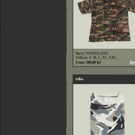
Barvy: WOODLAND
Velikost: S, M, L, XL, XXL
Cena: 300,00 Kč
Det
triko