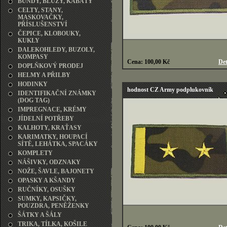
BUNDY, BLŮZY, KABÁTY
CELTY, STANY,
MASKOVAČKY,
PŘÍSLUŠENSTVÍ
ČEPICE, KLOBOUKY,
KUKLY
DALEKOHLEDY, BUZOLY,
KOMPASY
Cena: 100,00 Kč
Det
DOPLŇKOVÝ PRODEJ
HELMY A PŘILBY
HODINKY
hodnost CZ Army podplukovník
IDENTIFIKAČNÍ ZNÁMKY
(DOG TAG)
IMPREGNACE, KRÉMY
JÍDELNÍ POTŘEBY
KALHOTY, KRAŤASY
KARIMATKY, HOUPACÍ
SÍTĚ, LEHÁTKA, SPACÁKY
KOMPLETY
NÁŠIVKY, ODZNAKY
NOŽE, ŠAVLE, BAJONETY
OPASKY A KŠANDY
RUČNÍKY, OSUŠKY
SUMKY, KAPSIČKY,
POUZDRA, PENĚŽENKY
ŠÁTKY A ŠÁLY
TRIKA, TÍLKA, KOŠILE