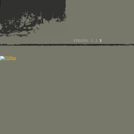
STRANA:
1
2
3