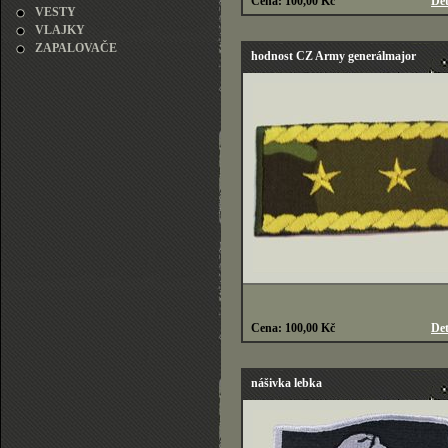
Cena: 100,00 Kč
Det
VESTY
VLAJKY
ZAPALOVAČE
hodnost CZ Army generálmajor
Cena: 100,00 Kč
Det
nášivka lebka