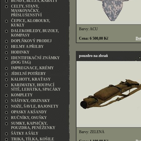
BUNDY, BLŮZY, KABÁTY
CELTY, STANY,
MASKOVAČKY,
PŘÍSLUŠENSTVÍ
ČEPICE, KLOBOUKY,
KUKLY
Barvy: ACU
DALEKOHLEDY, BUZOLY,
KOMPASY
Cena: 6 500,00 Kč
Det
DOPLŇKOVÝ PRODEJ
HELMY A PŘILBY
HODINKY
pouzdro na zbraň
IDENTIFIKAČNÍ ZNÁMKY
(DOG TAG)
IMPREGNACE, KRÉMY
JÍDELNÍ POTŘEBY
KALHOTY, KRAŤASY
KARIMATKY, HOUPACÍ
SÍTĚ, LEHÁTKA, SPACÁKY
KOMPLETY
NÁŠIVKY, ODZNAKY
NOŽE, ŠAVLE, BAJONETY
OPASKY A KŠANDY
RUČNÍKY, OSUŠKY
SUMKY, KAPSIČKY,
POUZDRA, PENĚŽENKY
Barvy: ZELENÁ
ŠÁTKY A ŠÁLY
TRIKA, TÍLKA, KOŠILE