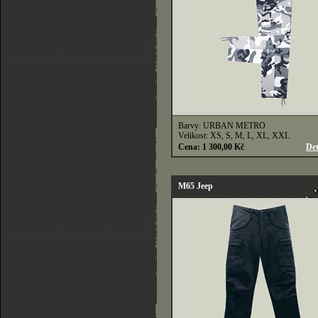
Barvy: URBAN METRO
Velikost: XS, S, M, L, XL, XXL
Cena: 1 300,00 Kč
Det
M65 Jeep