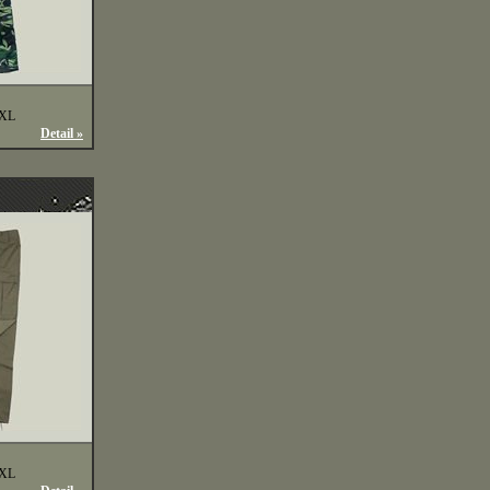
XXL
Detail »
XXL