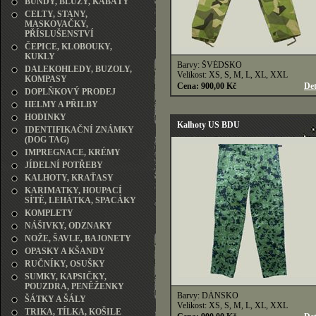
BUNDY, BLŮZY, KABÁTY
CELTY, STANY,
MASKOVAČKY,
PŘÍSLUŠENSTVÍ
ČEPICE, KLOBOUKY,
KUKLY
Barvy: ŠVÉDSKO
DALEKOHLEDY, BUZOLY,
Velikost: XS, S, M, L, XL, XXL
KOMPASY
Cena: 900,00 Kč
Det
DOPLŇKOVÝ PRODEJ
HELMY A PŘILBY
HODINKY
Kalhoty US BDU
IDENTIFIKAČNÍ ZNÁMKY
(DOG TAG)
IMPREGNACE, KRÉMY
JÍDELNÍ POTŘEBY
KALHOTY, KRAŤASY
KARIMATKY, HOUPACÍ
SÍTĚ, LEHÁTKA, SPACÁKY
KOMPLETY
NÁŠIVKY, ODZNAKY
NOŽE, ŠAVLE, BAJONETY
OPASKY A KŠANDY
RUČNÍKY, OSUŠKY
SUMKY, KAPSIČKY,
POUZDRA, PENĚŽENKY
Barvy: DÁNSKO
ŠÁTKY A ŠÁLY
Velikost: XS, S, M, L, XL, XXL
TRIKA, TÍLKA, KOŠILE