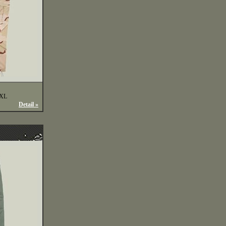
XXL
Detail »