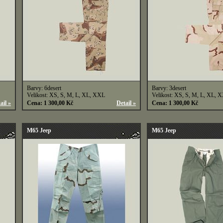
Barvy: 6desert
Barvy: 3desert
Velikost: XS, S, M, L, XL, XXL
Velikost: XS, S, M, L, XL, 
ail »
Cena: 1 300,00 Kč
Detail »
Cena: 1 300,00 Kč
M65 Jeep
M65 Jeep