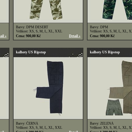
Barvy: DPM DESERT
Barvy: DPM
Velikost: XS, S, M, L, XL, XXL
Velikost: XS, S, M, L, XL, 
ail »
Cena: 900,00 Kč
Detail »
Cena: 900,00 Kč
kalhoty US Ripstop
kalhoty US Ripstop
Barvy: ČERNÁ
Barvy: ZELENÁ
Velikost: XS, S, M, L, XL, XXL
Velikost: XS, S, M, L, XL, 