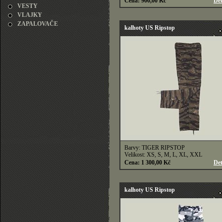
Cena: 900,00 Kč
Det
VESTY
VLAJKY
ZAPALOVAČE
kalhoty US Ripstop
Barvy: TIGER RIPSTOP
Velikost: XS, S, M, L, XL, XXL
Cena: 1 300,00 Kč
Det
kalhoty US Ripstop