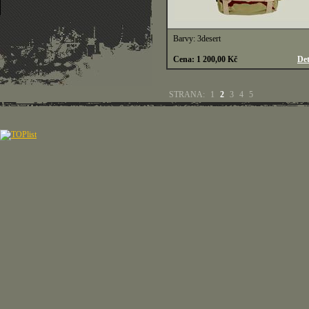
Barvy: 3desert
Cena: 1 200,00 Kč
Det
STRANA:
1
2
3
4
5