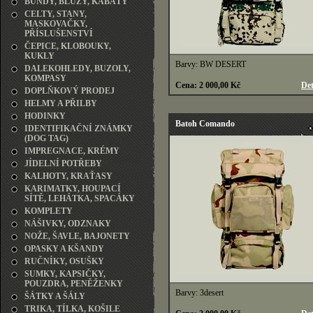
BUNDY, BLŮZY, KABÁTY
CELTY, STANY,
MASKOVAČKY,
PŘÍSLUŠENSTVÍ
ČEPICE, KLOBOUKY,
KUKLY
Barvy: BW DESERT
DALEKOHLEDY, BUZOLY,
KOMPASY
Cena: 2 000,00 Kč
Det
DOPLŇKOVÝ PRODEJ
HELMY A PŘILBY
HODINKY
Batoh Comando
IDENTIFIKAČNÍ ZNÁMKY
(DOG TAG)
IMPREGNACE, KRÉMY
JÍDELNÍ POTŘEBY
KALHOTY, KRAŤASY
KARIMATKY, HOUPACÍ
SÍTĚ, LEHÁTKA, SPACÁKY
KOMPLETY
NÁŠIVKY, ODZNAKY
NOŽE, ŠAVLE, BAJONETY
OPASKY A KŠANDY
RUČNÍKY, OSUŠKY
SUMKY, KAPSIČKY,
POUZDRA, PENĚŽENKY
Barvy: 3desert
ŠÁTKY A ŠÁLY
TRIKA, TÍLKA, KOŠILE